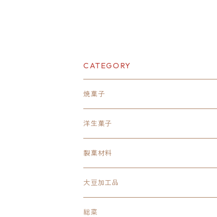
CATEGORY
焼菓子
胡椒餅
洋生菓子
岩崎食品胡椒餅
パウンドケーキ
アップルパイ
製菓材料
青森ふじりんごパイ
ホットク
あんこパイ
台湾カステラミックス
大豆加工品
北海道小倉あんパイ
クッキー
パイナップルパイ
大豆スライス
総菜