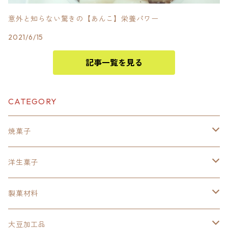
意外と知らない驚きの【あんこ】栄養パワー
2021/6/15
記事一覧を見る
CATEGORY
焼菓子
胡椒餅
洋生菓子
岩崎食品胡椒餅
パウンドケーキ
アップルパイ
製菓材料
青森ふじりんごパイ
ホットク
あんこパイ
台湾カステラミックス
大豆加工品